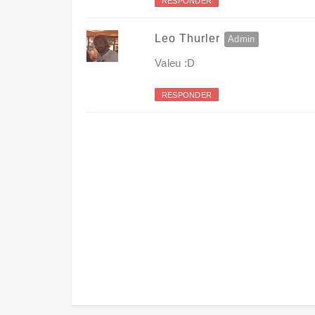
RESPONDER
Leo Thurler
Valeu :D
RESPONDER